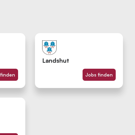
Landshut
 finden
Jobs finden