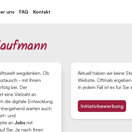
er uns
FAQ
Kontakt
aufmann
häftswelt wegdenken. Ob
Aktuell haben wir keine S
ustausch - mit Ihrem
Website. Oftmals ergeben 
olg bei. Der
In jedem Fall ist es für Si
t eine Vielzahl an
 die digitale Entwicklung
Initiativbewerbung
einhergehend warten auch
ort- und
eite an
Jobs
mit
uf Sie. Je nach Ihren