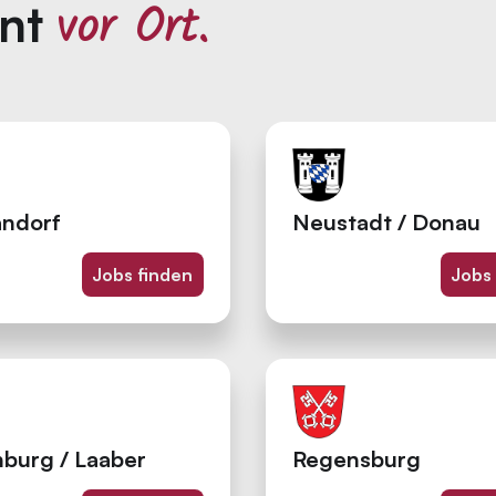
vor Ort.
ent
ndorf
Neustadt / Donau
Jobs finden
Jobs
nburg / Laaber
Regensburg