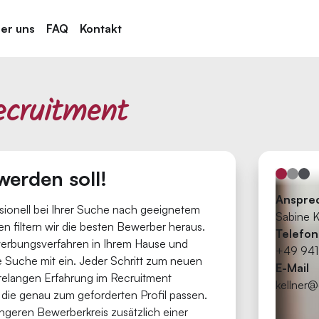
er uns
FAQ
Kontakt
ecruitment
werden soll!
Anspre
sionell bei Ihrer Suche nach geeignetem
Sabine K
n filtern wir die besten Bewerber heraus.
Telefon
werbungsverfahren in Ihrem Hause und
+49 941
e Suche mit ein. Jeder Schritt zum neuen
E-Mail
hrelangen Erfahrung im Recruitment
kellner
, die genau zum geforderten Profil passen.
geren Bewerberkreis zusätzlich einer