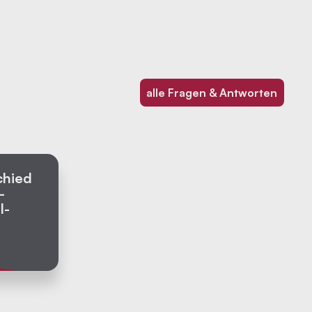
alle Fragen & Antworten
chied
-
l­