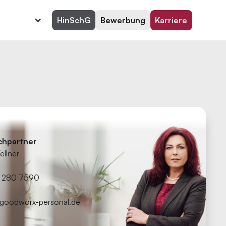
HinSchG
Bewerbung
Karriere
chpartner
ellner
 280 7590
@goodworx-personal.de