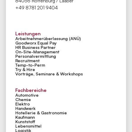
84056 Rottenburg / Laaber
+49 8781 201 9404
Leistungen
Arbeitnehmer­überlassung (ANÜ)
Goodworx Equal Pay
HR Business Partner
On-Site-Management
Personal­vermittlung
Recruitment
Temp-to-Perm
Try & Hire
Vorträge, Seminare & Workshops
Fachbereiche
Automotive
Chemie
Elektro
Handwerk
Hotellerie & Gastronomie
Kaufmann
Kunststoff
Lebensmittel
Logistik